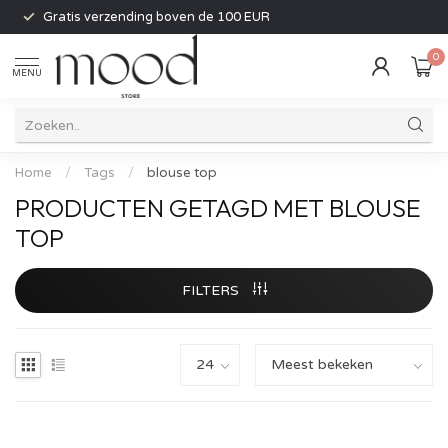
Gratis verzending boven de 100 EUR
0
MENU
Home
/
Tags
/
blouse top
PRODUCTEN GETAGD MET BLOUSE
TOP
FILTERS