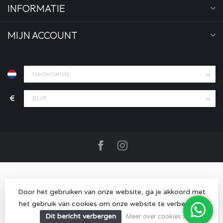
INFORMATIE
MIJN ACCOUNT
€
Door het gebruiken van onze website, ga je akkoord met
het gebruik van cookies om onze website te verbeteren.
© Copyright 2026 MOOD store
- Powered by
Lightspeed
-
Lightspeed design
by
Dyvelopment
Dit bericht verbergen
Meer over cookies »