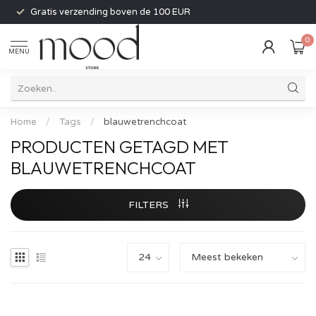
Gratis verzending boven de 100 EUR
0
MENU
Home
/
Tags
/
blauwetrenchcoat
PRODUCTEN GETAGD MET
BLAUWETRENCHCOAT
FILTERS