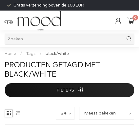
Gratis verzending boven de 100 EUR
0
MENU
Home
/
Tags
/
black/white
PRODUCTEN GETAGD MET
BLACK/WHITE
FILTERS