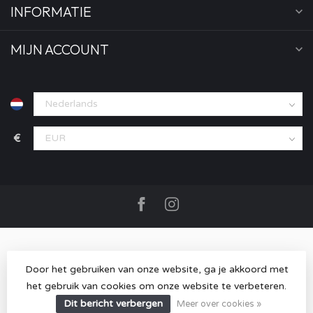
INFORMATIE
MIJN ACCOUNT
€
Door het gebruiken van onze website, ga je akkoord met
het gebruik van cookies om onze website te verbeteren.
© Copyright 2026 MOOD store
- Powered by
Lightspeed
-
Lightspeed design
by
Dyvelopment
Dit bericht verbergen
Meer over cookies »