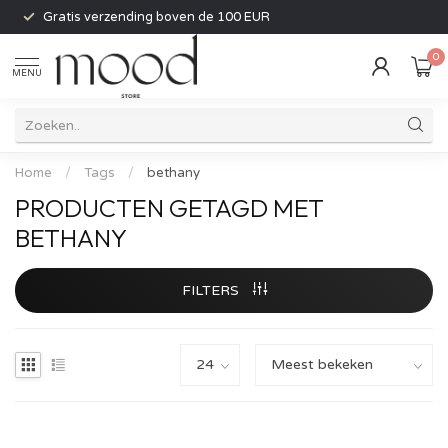
Gratis verzending boven de 100 EUR
0
MENU
Home
/
Tags
/
bethany
PRODUCTEN GETAGD MET
BETHANY
FILTERS