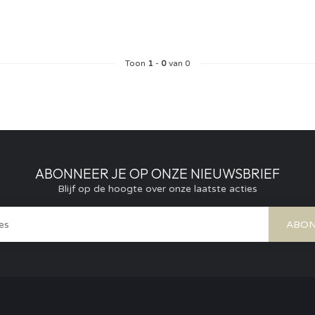
Toon
1
-
0
van 0
ABONNEER JE OP ONZE NIEUWSBRIEF
Blijf op de hoogte over onze laatste acties
ABON