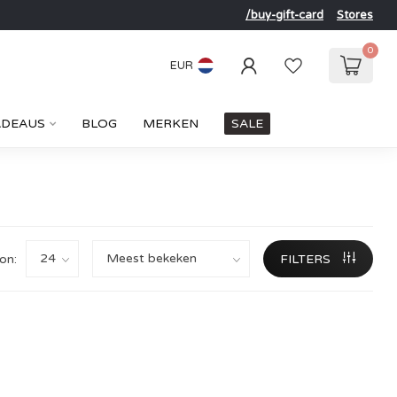
/buy-gift-card
Stores
0
EUR
ADEAUS
BLOG
MERKEN
SALE
on:
FILTERS