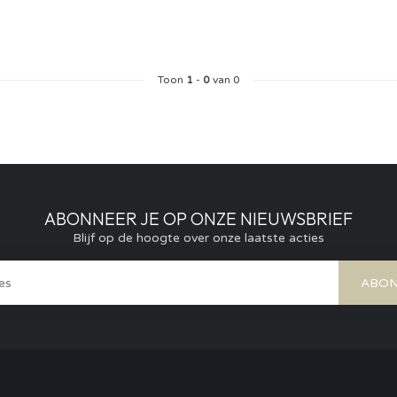
Toon
1
-
0
van 0
ABONNEER JE OP ONZE NIEUWSBRIEF
Blijf op de hoogte over onze laatste acties
ABON