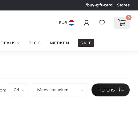
/buy-gift-card
Stores
0
EUR
ADEAUS
BLOG
MERKEN
SALE
on:
FILTERS