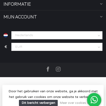
INFORMATIE
MIJN ACCOUNT
€
Door het gebruiken van onze website, ga je akkoord met
het gebruik van cookies om onze website te verbeteren.
© Copyright 2026 MOOD store
- Powered by
Lightspeed
-
Lightspeed design
by
Dyvelopment
Dit bericht verbergen
Meer over cookies »