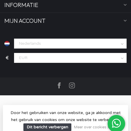
INFORMATIE
MIJN ACCOUNT
€
Door het gebruiken van onze website, ga je akkoord met
het gebruik van cookies om onze website te verbeteren.
© Copyright 2026 MOOD store
- Powered by
Lightspeed
-
Lightspeed design
by
Dyvelopment
Dit bericht verbergen
Meer over cookies »