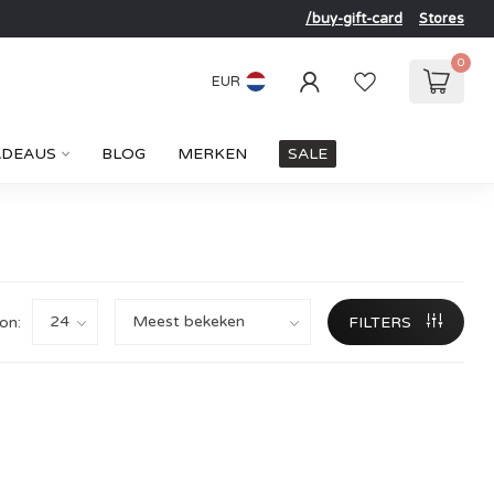
/buy-gift-card
Stores
0
EUR
ADEAUS
BLOG
MERKEN
SALE
on:
FILTERS