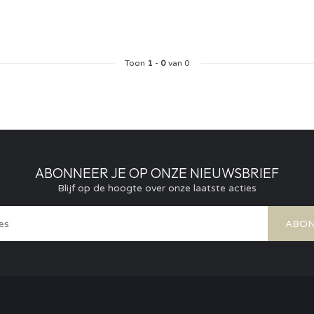
Toon
1
-
0
van 0
ABONNEER JE OP ONZE NIEUWSBRIEF
Blijf op de hoogte over onze laatste acties
ABON