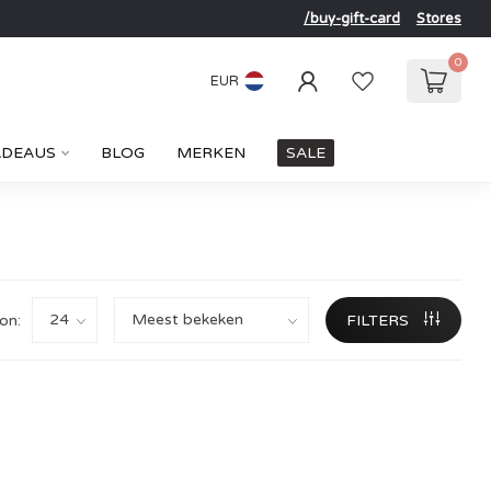
/buy-gift-card
Stores
0
EUR
ADEAUS
BLOG
MERKEN
SALE
on:
FILTERS