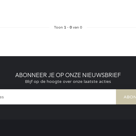
Toon
1
-
0
van 0
ABONNEER JE OP ONZE NIEUWSBRIEF
Blijf op de hoogte over onze laatste acties
ABON