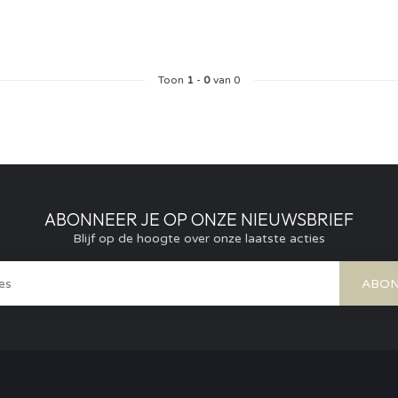
Toon
1
-
0
van 0
ABONNEER JE OP ONZE NIEUWSBRIEF
Blijf op de hoogte over onze laatste acties
ABON