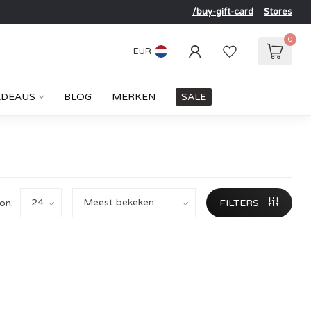
/buy-gift-card
Stores
0
EUR
ADEAUS
BLOG
MERKEN
SALE
on:
FILTERS