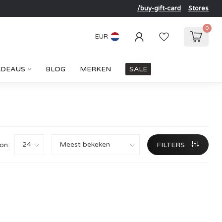
/buy-gift-card
Stores
0
EUR
ADEAUS
BLOG
MERKEN
SALE
on:
FILTERS