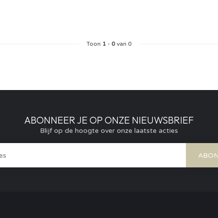
Toon
1
-
0
van 0
ABONNEER JE OP ONZE NIEUWSBRIEF
Blijf op de hoogte over onze laatste acties
ABON