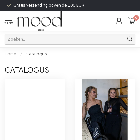
Gratis verzending boven de 100 EUR
0
MENU
Home
/
Catalogus
CATALOGUS