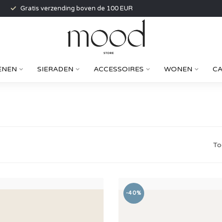
Gratis verzending boven de 100 EUR
ENEN
SIERADEN
ACCESSOIRES
WONEN
C
To
-40%