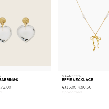
N
MAANESTEN
EARRINGS
EFFIE NECKLACE
€72,00
€80,50
€115,00
d
Op voorraad