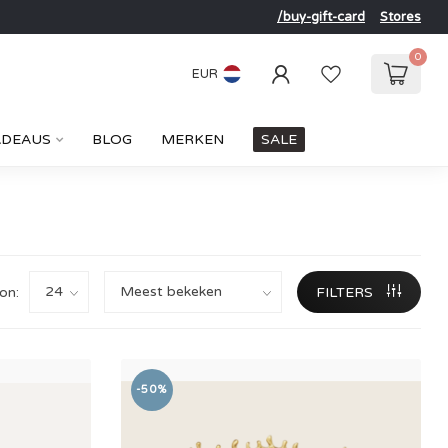
/buy-gift-card
Stores
0
EUR
ADEAUS
BLOG
MERKEN
SALE
on:
FILTERS
-50%