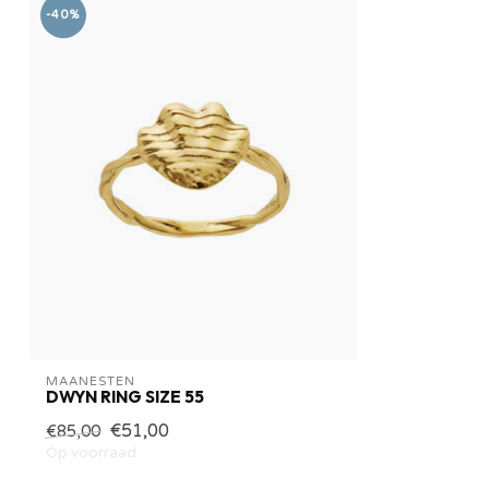
-40%
MAANESTEN
DWYN RING SIZE 55
€51,00
€85,00
Op voorraad