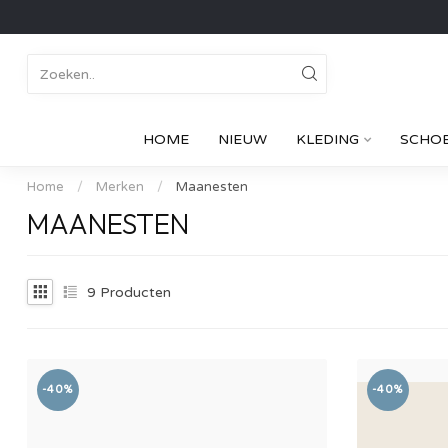
HOME
NIEUW
KLEDING
SCHO
Home
/
Merken
/
Maanesten
MAANESTEN
9
Producten
-40%
-40%