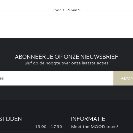
Toon
1
-
9
van 9
ABONNEER JE OP ONZE NIEUWSBRIEF
Blijf op de hoogte over onze laatste acties
ABON
STIJDEN
INFORMATIE
13.00 - 17.30
Meet the MOOD team!