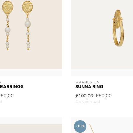
N
MAANESTEN
 EARRINGS
SUNNA RING
€60,00
€60,00
€100,00
d
Op voorraad
-30%