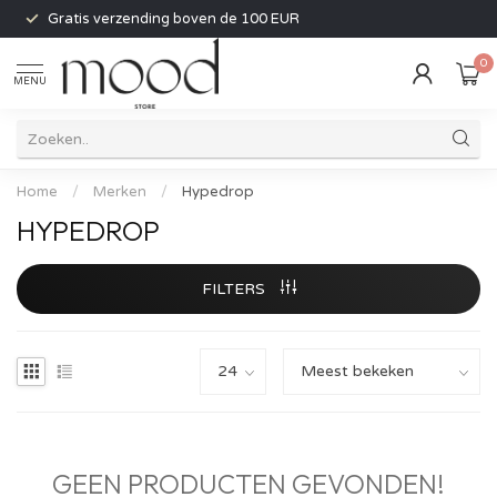
Gratis verzending boven de 100 EUR
0
MENU
Home
/
Merken
/
Hypedrop
HYPEDROP
FILTERS
GEEN PRODUCTEN GEVONDEN!