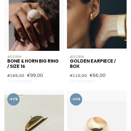
ADORN
ADORN
BONE & HORN BIG RING
GOLDEN EARPIECE /
/ SIZE 16
BOX
€99,00
€66,00
€165,00
€110,00
Op voorraad
Op voorraad
-40%
-40%