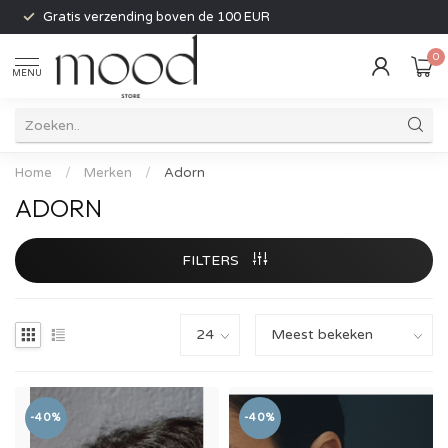
Gratis verzending boven de 100 EUR
0
MENU
Home
/
Merken
/
Adorn
ADORN
FILTERS
-40%
-40%