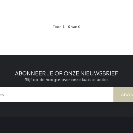
Toon
1
-
0
van 0
ABONNEER JE OP ONZE NIEUWSBRIEF
Blijf op de hoogte over onze laatste acties
ABON