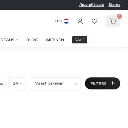
/buy-gift-card
Stores
0
EUR
ADEAUS
BLOG
MERKEN
SALE
on:
FILTERS